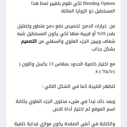
Blending Options لكي نقوم بتغيير نمط هذا
المستطيل ذو الزوايا المائلة.
من خيارات الدمج: تخصيص نضع دمج متطور وتضليل
بقدر 59% أو قريبة منها لكي يكون المستطيل شبه
شفاف ويبين الجزء العلوي والسفلي من
التصميم
بشكل جذاب.
مع اختيار خاصية الحدود بمقاس 13 بكسل واللون (
70a7e1 ) #
لتظهر النتيجة كما في الشكل التالي :
وبعد ذلك نبدأ في ملىء محتوى الجزء العلوي بكتابة
اسم الموقع ثم اختيار أداة النص.
والكتابة في أعلى الصفحة يكون موازي لبداية خلفية