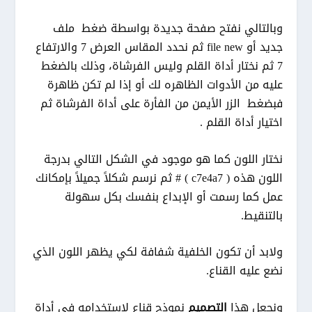
وبالتالي نفتح صفحة جديدة بواسطة ضغط ملف
جديد أو file new ثم نحدد المقاس العرض 7 والارتفاع
7 ثم نختار أداة القلم وليس الفرشاة، وذلك بالضغط
عليه من الأدوات الظاهره لك أو إذا لم تكن ظاهرة
فبضغط الزر الأيمن من الفأرة على أداة الفرشاة ثم
اختيار أداة القلم .
نختار اللون كما هو موجود في الشكل التالي بدرجة
اللون هذه ( c7e4a7 ) # ثم نرسم شكلاً جميلاً بإمكانك
عمل كما رسمت أو الإبداع بنفسك بكل سهولة
بالتنقيط.
ولابد أن تكون الخلفية شفافة لكي يظهر اللون الذي
نضع عليه القناع.
ونجعل هذا
التصميم
نموذج قناع لاستخدامه في أداة