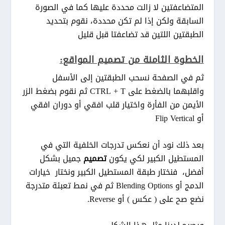
المتضاعفتين لا زالت محددة عليها كما في الصورة
السابقة ولكن إذا لم تكن محددة، نقوم بتحديد
الطبقتين اللتين قد تضاعفتا قبل قليل
الخطوة الثامنة من تصميم المواقع:
ثم في الصفحة نسحب الطبقتين إلى الأسفل
واقلبهما بالضغط على CTRL + T ثم نقوم بضغط الزر
الأيمن من الفأرة واختيار قلب افقي أو دوران افقي
أو Flip Vertical
بعد ذلك نود أن نعكس تدرجات الخلفية التي في
المستطيل الكبير لكي يكون
تصميم
جميل بشكل
أفضل، فنختار طبقة المستطيل الكبير ونختار خيارات
الدمج أو Blending Options ثم في نمط تعبئة متدرجة
نضع صح على ( عكس ) أو Reverse.