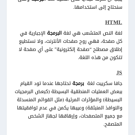
سنحتاج إلى استخدامها.
HTML
لغة النص المتشعب هي لغة
البرمجة
الإجبارية في
كل صفحة، فهي روح صفحات الأنترنت، ولا نستطيع
إطلاق مصطلح “صفحة إلكترونية” على أي صفحة لا
تتكون من هذه اللغة.
JS
جافا سكريبت لغة
برمجة
تحتاجها عندما تود القيام
ببعض العمليات المنطقية البسيطة (كبعض البرمجيات
البسيطة) والمؤثرات المرئية (مثل القوائم المنسدلة
والنوافذ المنبثقة) وعيبها يكمن في عدم توافقيتها
مع جميع المتصفحات، وإرهاقها لجهاز الشخص
المتصفح.