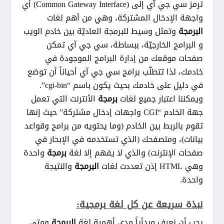
ترمز سي جي آي إلى (Common Gateway Interface) أي
واجهة الإدخال المشتركة، وهي من أهم لغات
البرمجة
وتمثل وسيط للبرمجة العاديّة بين خادم الويب
و البرامج الخارجيّة، ببساطة، سي جي آي تمكن
صفحات موقعك من إدارة البرامج الموجودة في
خادمك، لذا تتطلّب برامج سي جي آي أحياناً أن توضع
في دليل على خادمك بحيث يكون باسم “cgi-bin”.
ويمكننا اعتبار جميع لغات
برمجة
الأنترنت التي تعمل
جهة الخادم “CGI واجهات إدخال مشتركة” حيث إنها
تقوم بالربط بين الخادم (وما يحتويه من برامج وقواعد
بيانات)، ومتصفحك (الذي تستخدمه في الإبحار في
صفحات الإنترنت) والذي لا يفهم إلا لغة
برمجة
واحدة
وهي HTML إذن تعددت لغات
البرمجة
والنتيجة
واحدة.
نبذة سريعة عن كل لغة
برمجية
:
يجب أن نعرف مبدأياً مدى أهمية لغة
البرمجة
ومتى