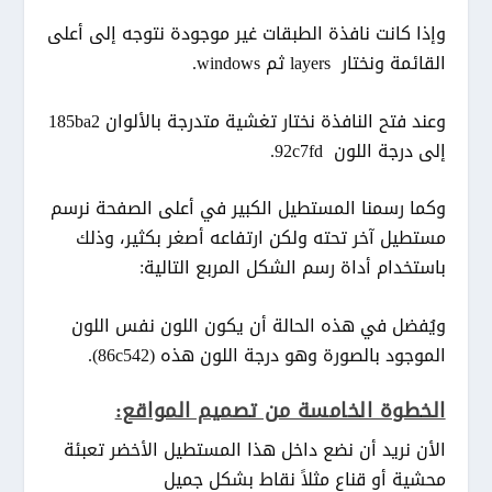
وإذا كانت نافذة الطبقات غير موجودة نتوجه إلى أعلى
القائمة ونختار layers ثم windows.
وعند فتح النافذة نختار تغشية متدرجة بالألوان 185ba2
إلى درجة اللون 92c7fd.
وكما رسمنا المستطيل الكبير في أعلى الصفحة نرسم
مستطيل آخر تحته ولكن ارتفاعه أصغر بكثير، وذلك
باستخدام أداة رسم الشكل المربع التالية:
ويُفضل في هذه الحالة أن يكون اللون نفس اللون
الموجود بالصورة وهو درجة اللون هذه (86c542).
الخطوة الخامسة من تصميم المواقع:
الأن نريد أن نضع داخل هذا المستطيل الأخضر تعبئة
محشية أو قناع مثلاً نقاط بشكل جميل