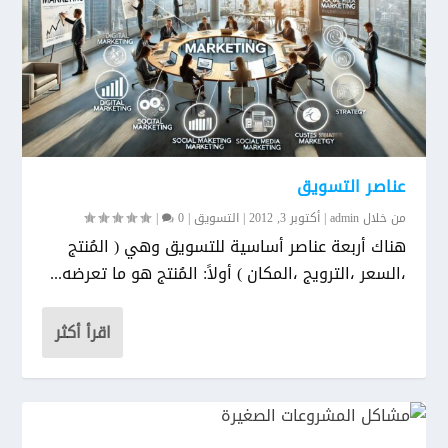
عناصر التسويق
من خلال
admin
|
أكتوبر 3, 2012
|
التسويق
|
0
|
هناك أربعة عناصر أساسية للتسويق وهي ( المُنتج
،السعر ،الترويج ،المكان ) أولاً: المُنتج هو ما تعرضه...
اقرأ أكثر