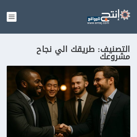
التصنيف:
طريقك الي نجاح
مشروعك