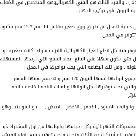
احدة ) , والفرد الثالث هو الفني الكهربائيوهو المتخصص في الذهاب
ة الزبون على تركيب الجهاز .
4- الدعاية : يجب على صاحب المحل القيام بعمل دعاية للمحل عن طريق ورق صغير مقاس 10 سم * 15 سم مك
توفر في المحل .
تتوفر فيه كل قطع الغيار الكهربائية اللازمه سواء اكانت صغيره او
تى يكون سهلا على البائع ايجاد السلع التي يريدها المستهلك
ه , ومن تلك البضاعه التي يجب توافرها في المحل :
الكشافات : ويجب توفير الكشافات ( اللمبات ) بجميع انواعها فمنها النيون 120 سم و 60 سم ومنها الموفر
والتي يجب توفيرها بكل الوانها و لمبات البلحه الخاصه بالنجف
رتر .
والوانه ( الاسود , الاحمر , الاخضر , الابيض ,…..) والسوليتب وهو
لمشتركات الكهربائية بكل احجامها وانواعها من اول المشترك ذو
وفير المشتركات ذو الثلاث فتحات ويجب توفير جميع انواع الفيش