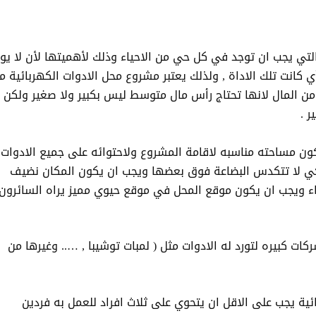
التي يجب ان توجد في كل حي من الاحياء وذلك لأهميتها لأن لا يو
أي كانت تلك الاداة , ولذلك يعتبر مشروع محل الادوات الكهربائية م
 من المال لانها تحتاج رأس مال متوسط ليس بكبير ولا صغير ولكن
ر .
تكون مساحته مناسبه لاقامة المشروع ولاحتوائه على جميع الادوات
ل مساحة المحل عن 35م2 وهذا لكي لا تتكدس البضاعة فوق بعضها ويجب ان يكون المكان نضيف
ء ويجب ان يكون موقع المحل في موقع حيوي مميز يراه السائرون
كات كبيره لتورد له الادوات مثل ( لمبات توشيبا , ….. وغيرها من
بائية يجب على الاقل ان يتحوي على ثلاث افراد للعمل به فردين