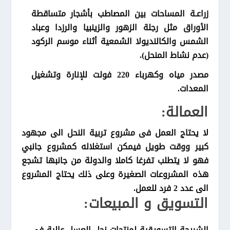
زراعـة المساحات بين المصاطب بأشجار متساقطة
الأوراق مثل رجلة الزهور والزينبيا والرزدا وعباد
الشمس والكالنديولا الشمعية أثناء موسم الركود
(عدم نشاط المنحل).
مصدر مياه وكهرباء 220 فولت للإنارة وتشغيل
المعدات.
العمالة:
لا يحتاج العمل فى مشروع تربية النحل الى مجهود
كبير ووقت طويل فيمكن استغلاله كمشروع جانبي
فهو لا يتطلب تفرغا كاملا والدولة من جانبها تشجع
هذه المشروعات الصغيرة وعلى ذلك يحتاج المشروع
الى عدد 2 فرد للعمل.
التسويق و المبيعات:
الشريحة التسويقية لمنتجات نحل العسل عالية فى