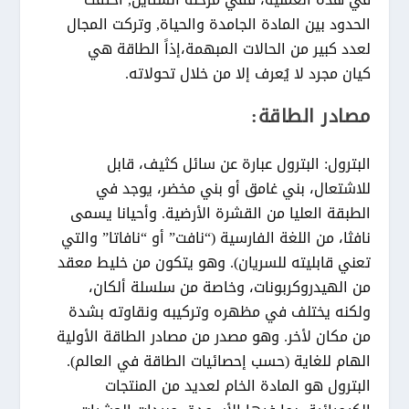
الحدود بين المادة الجامدة والحياة, وتركت المجال
لعدد كبير من الحالات المبهمة،إذاً الطاقة هي
كيان مجرد لا يُعرف إلا من خلال تحولاته.
مصادر الطاقة:
البترول: البترول عبارة عن سائل كثيف، قابل
للاشتعال، بني غامق أو بني مخضر، يوجد في
الطبقة العليا من القشرة الأرضية. وأحيانا يسمى
نافثا، من اللغة الفارسية (“نافت” أو “نافاتا” والتي
تعني قابليته للسريان). وهو يتكون من خليط معقد
من الهيدروكربونات، وخاصة من سلسلة ألكان،
ولكنه يختلف في مظهره وتركيبه ونقاوته بشدة
من مكان لأخر. وهو مصدر من مصادر الطاقة الأولية
الهام للغاية (حسب إحصائيات الطاقة في العالم).
البترول هو المادة الخام لعديد من المنتجات