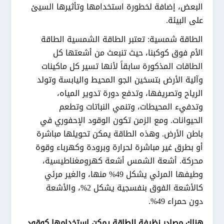
البعض، إضافة لخطورة استخدامها وتأثيرها السيئ
على البيئة.
الطاقة شمسية: تعتبر الطاقة الشمسية الطاقة
الأم فوق كوكبنا، حيث تنبعث من أشعتها كل
الطاقات المذكورة سابقاً لأنها تسير كل ماكينات
وآلية الأرض بتسخين الجو المحيط واليابسة وتولد
الرياح وتصريفها، وتدفع دورة تدوير المياه،
وتدفيء المحيطات، وتنمي النباتات وتطعم
الحيوانات. ومع الزمن تكون الوقود الإحفوري في
باطن الأرض. وهذه الطاقة يمكن تحويلها مباشرة
أو بطرق غير مباشرة لحرارة وبرودة وكهرباء وقوة
محركة. أشعة الشمس أشعة كهرومغناطيسية،
وطيفها المرئي يشكل 49% منها، والغير مرئي
كالأشعة الفوق بنفسجية يشكل 2%، والأشعة
دون حمراء 49%.
هناك مصادر نظيفة للطاقة يمكن استخدامها كوقود