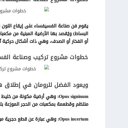
يقوم فن صناعة الفسيفساء على إيقاع اللون 
البساط) ويُقصد بها الأرضية المبنية من مكعبات
أو الفخار أو الصدف، وهي ذات أشكال حركية تُش
خطوات مشروع تركيب وصناعة الفس
ويعود الفضل للرومان في إطلاق هذ
Opus signinum: وهي أرضية مكونة
منتظم ومُطعمة بمكعبات من الحجر الموزعة ب
Opus incertum: وهي عبارة عن قطع حجرية موضوعة بطريقة عشوائية غير منتظمة.