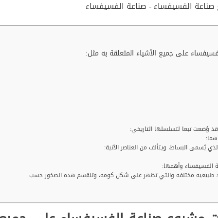
فساء على جميع الأشياء المتعلقة به مثل:
 وُضعت تبعا لتسلسلها التاريخي:
هما:
ذي يُسمى البساط، ويتألف من العناصر الآتية:
ة الفسيفساء وأهمها:
واد طبيعية مختلفة والتي تظهر على شكل كومة، وتنقسم هذه الصخور حسب