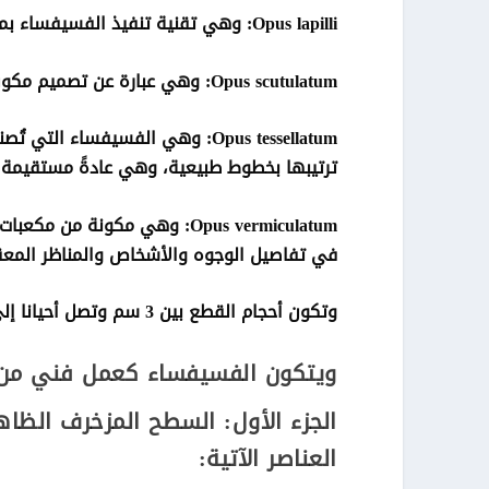
Opus lapilli: وهي تقنية تنفيذ الفسيفساء بمادة الحصى البحري الملون.
Opus scutulatum: وهي عبارة عن تصميم مكون قطع من لون واحد يتداخل فيه قطع من ألوان أخرى وأحجام أخرى.
ترتيبها بخطوط طبيعية، وهي عادةً مستقيمة وأحيان
في تفاصيل الوجوه والأشخاص والمناظر المعق
وتكون أحجام القطع بين 3 سم وتصل أحيانا إلى 3 أمتار.
ويتكون الفسيفساء كعمل فني من 
الجزء الأول: السطح المزخرف الظا
العناصر الآتية: