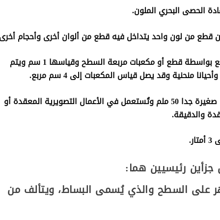
Opus tessellatum: وهي الفسيفساء التي تُصنع بواسطة قطع أو مكعبات مربعة السطح وقياسها 1 سم ويتم
ا منحنية وقد يصل قياس المكعبات إلى 4 سم مربع.
Opus vermiculatum: وهي مكونة من مكعبات صغيرة جدا 50 ملم وتُستعمل في الأعمال التصويرية المعقدة أو
دة والدقيقة.
جزأين رئيسيين هما:
هر على السطح والذي يُسمى البساط، ويتألف من