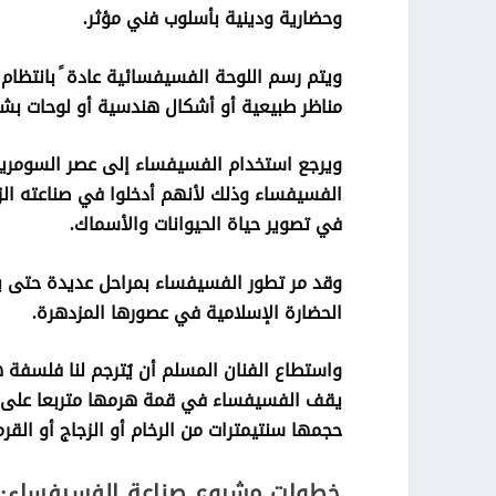
وحضارية ودينية بأسلوب فني مؤثر.
ويتم رسم اللوحة الفسيفسائية عادة ً بانتظام
مناظر طبيعية أو أشكال هندسية أو لوحات بشري
ويرجع استخدام الفسيفساء إلى عصر السومريين
الفسيفساء وذلك لأنهم أدخلوا في صناعته الز
في تصوير حياة الحيوانات والأسماك.
وقد مر تطور الفسيفساء بمراحل عديدة حتى ب
الحضارة الإسلامية في عصورها المزدهرة.
واستطاع الفنان المسلم أن يُترجم لنا فلسفة 
يقف الفسيفساء في قمة هرمها متربعا على عر
حجمها سنتيمترات من الرخام أو الزجاج أو القرمي
خطوات مشروع صناعة الفسيفساء: