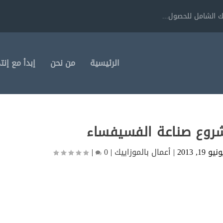
 الشامل للحصول...
الرئيسية
من نحن
إبدأ مع إنت
وع صناعة الفسيفساء
نيو 19, 2013
|
أعمال بالموزاييك
|
0
|