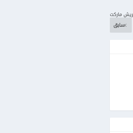
يش ماركت
سابق