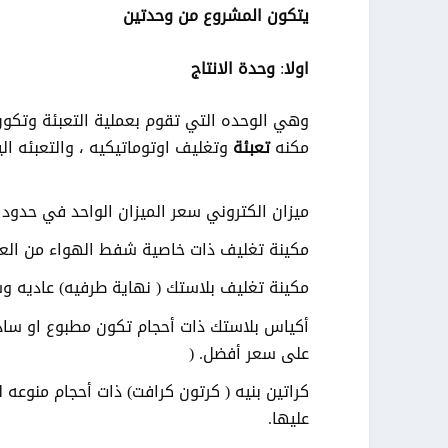
يتكون المشروع من وحدتين
اولا
:
وحدة الانتاج
وهي الوحده التي تقوم بعملية التعبئة وتكون
مكنه
تعبئة
وتغليف اوتوماتيكيه ، والتعبئه الي
ميزان الكتروني سعر الميزان الواحد في حدود 1500 جنيه
مكينة تغليف ذات خاصية شفط الهواء من العبوه السعر 15000جنيه ( بديل أول ي
مكينة تغليف بلاستك ( نهاية طرفيه) عاديه وسعرها 
أكياس بلاستك ذات أحجام تكون مطبوع او ساده
على سعر أفضل
) .
كراتين بنيه ( كرتون كرافت) ذات أحجام منوعه 
عليها
.