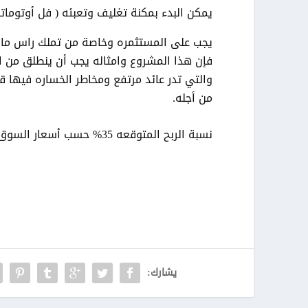
يمكن البدء بمكنة تغليف وتعبئه ( فل أوتوماتك) وسعرها قرابة 50000
يجب على المستثمره وخاصة من تملك راس مال 
فإن هذا المشروع وامثاله يجب أن ينطلق من ا
والتي تدر عائد مرتفع ومخاطر الخساره فيها ق
من أجله
.
نسبة الربح المتوقعه 35% حسب أسعار السوق السائده
يشارك: