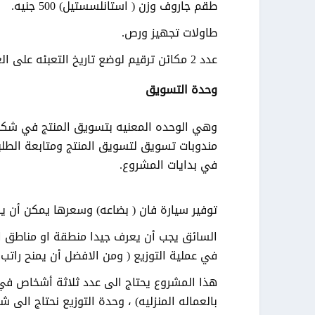
طقم جاروف وزن ( استانلسستيل) 500 جنيه
.
طاولات تجهيز ورص
.
عدد 2 مكائن ترقيم لوضع تاريخ التعبئه على العبوه السعر في حدود 900 للمكنه الواحده
وحدة التسويق
وهي الوحده المعنيه بتسويق المنتج في شكله 
مندوبات تسويق لتسويق المنتج ومتابعة الطل
في بدايات المشروع
.
توفير سيارة فان ( بضاعه) وسعرها يمكن أن يكون في حدود 23000 جنيه للفان 
السائق يجب أن يعرف جيدا منطقة او مناطق ا
في عملية التوزيع ( ومن الافضل أن يمنح رات
هذا المشروع يحتاج الى عدد ثلاثة أشخاص في و
بالعماله المنزليه) ، وحدة التوزيع نحتاج الى