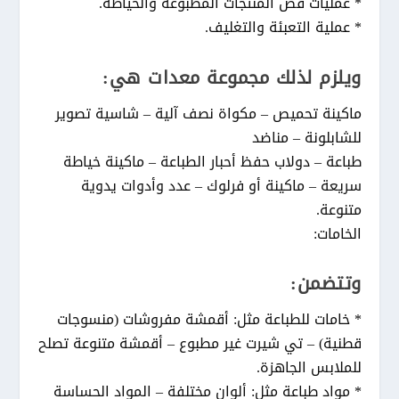
* عمليات قص المنتجات المطبوعة والخياطة.
* عملية التعبئة والتغليف.
ويلزم لذلك مجموعة معدات هي:
ماكينة تحميص – مكواة نصف آلية – شاسية تصوير
للشابلونة – مناضد
طباعة – دولاب حفظ أحبار الطباعة – ماكينة خياطة
سريعة – ماكينة أو فرلوك – عدد وأدوات يدوية
متنوعة.
الخامات:
وتتضمن:
* خامات للطباعة مثل: أقمشة مفروشات (منسوجات
قطنية) – تي شيرت غير مطبوع – أقمشة متنوعة تصلح
للملابس الجاهزة.
* مواد طباعة مثل: ألوان مختلفة – المواد الحساسة