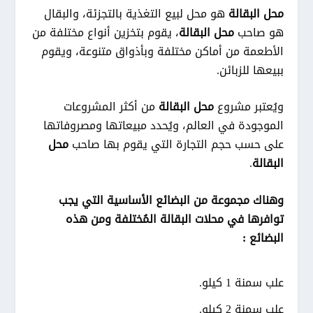
محل البقالة
هو محل لبيع التغذية بالتجزئة، والبقال
هو صاحب
محل البقالة
، يقوم بتخزين أنواع مختلفة من
الأطعمة من أماكن مختلفة وبأذواق متنوعة، ويقوم
ببيعها للزبائن.
ويُعتبر مشروع
محل البقالة
من أكثر المشروعات
الموجودة في العالم، ويُحدد مبيعاتها ومصروفاتها
على حسب حجم التجارة التي يقوم بها صاحب
محل
البقالة
.
وهناك مجموعة من البضائع الأساسية التي يجب
توافرها في محلات البقالة المُختلفة ومن هذه
البضائع :
علب سمنة 1 كيلو.
علب سمنة 2 كيلو.