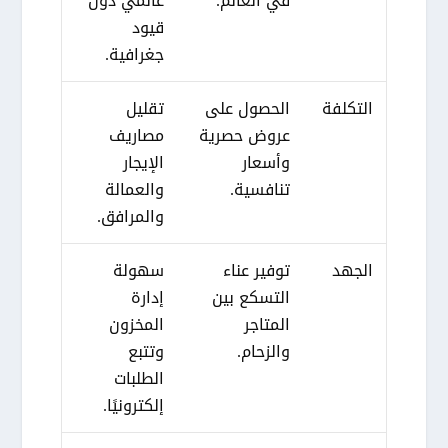
في العالم.
عالمي دون
قيود
جغرافية.
التكلفة
الحصول على
تقليل
عروض حصرية
مصاريف
وأسعار
الإيجار
تنافسية.
والعمالة
والمرافق.
الجهد
توفير عناء
سهولة
التسكع بين
إدارة
المتاجر
المخزون
والزحام.
وتتبع
الطلبات
إلكترونيًا.