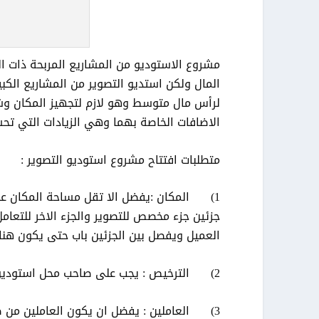
مشروع الاستوديو من المشاريع المربحة ذات ا
المال ولكن استديو التصوير من المشاريع الكبي
لرأس مال متوسط وهو لازم لتجهيز المكان وشر
الاضافات الخاصة بهما وهي الزيادات التي تح
متطلبات افتتاح مشروع استوديو التصوير :
1) المكان :يفضل الا تقل مساحة المكان عن 30 متر
جزئين جزء مخصص للتصوير والجزء الاخر للتعام
العميل ويفصل بين الجزئين باب حتى يكون هناك
2) الترخيص : يجب على صاحب محل استوديو التصوير ان يرخص المحل بأنه محل استوديو للتصوير .
3) العاملين : يفضل ان يكون العاملين من ص