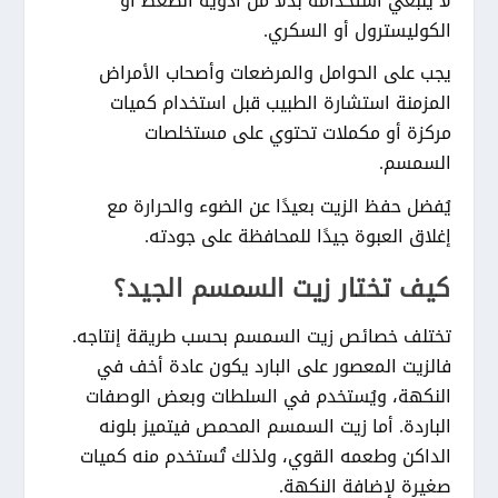
لا ينبغي استخدامه بدلًا من أدوية الضغط أو
الكوليسترول أو السكري.
يجب على الحوامل والمرضعات وأصحاب الأمراض
المزمنة استشارة الطبيب قبل استخدام كميات
مركزة أو مكملات تحتوي على مستخلصات
السمسم.
يُفضل حفظ الزيت بعيدًا عن الضوء والحرارة مع
إغلاق العبوة جيدًا للمحافظة على جودته.
كيف تختار زيت السمسم الجيد؟
تختلف خصائص زيت السمسم بحسب طريقة إنتاجه.
فالزيت المعصور على البارد يكون عادة أخف في
النكهة، ويُستخدم في السلطات وبعض الوصفات
الباردة. أما زيت السمسم المحمص فيتميز بلونه
الداكن وطعمه القوي، ولذلك تُستخدم منه كميات
صغيرة لإضافة النكهة.