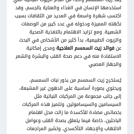
استخدمها الإنسان في الغذاء والعناية بالجسم، وقد
اكتسب شهرة واسعة في العديد من الثقافات بسبب
نكهته المميزة ودخوله في عدد كبير من الوصفات
الشعبية. ومع تزايد الاهتمام بالتغذية الصحية
والزيوت الطبيعية، بدأ كثير من الأشخاص في البحث
عن
فوائد زيت السمسم العلاجية
ومدى إمكانية
الاستفادة منه في دعم صحة القلب والبشرة والشعر
والجهاز العصبي.
يُستخرج زيت السمسم من بذور نبات السمسم،
ويحتوي بصورة أساسية على الدهون غير المشبعة،
إلى جانب مجموعة من المركبات النباتية مثل
السيسامين والسيسامولين. وتتميز هذه المركبات
بخصائص مضادة للأكسدة ما زالت محل اهتمام
الباحثين، خاصة فيما يتعلق بصحة القلب وعوامل
الالتهاب والإجهاد التأكسدي. وتشير المراجعات