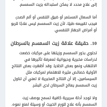
إلى علاج محدد لا يمكن استبداله بزيت السمسم.
أما السعال المستمر أو ضيق التنفس أو ألم الصدر،
فيجب تقييمه طبيًا، لأن زيت السمسم ليس علاجًا للربو
أو أمراض الجهاز التنفسي.
10. حقيقة علاقة زيت السمسم بالسرطان
تحتوي بذور السمسم وزيتها على مركبات خضعت
لدراسات مخبرية وحيوانية لمعرفة تأثيرها في
الالتهاب ونمو بعض الخلايا. وقد أظهرت بعض النتائج
الأولية خصائص مثيرة للاهتمام لمركبات مثل
السيسامين، إلا أن النتائج المخبرية لا تعني أن تناول
زيت السمسم يعالج السرطان لدى البشر.
ولا توجد أدلة سريرية كافية تسمح بوصف زيت
السمسم بأنه علاج للورم الخبيث أو وسيلة لمنع نموه.