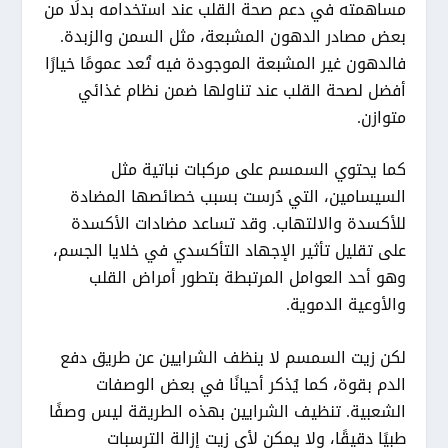
مساهمته في دعم صحة القلب عند استخدامه بدلًا من
بعض مصادر الدهون المشبعة، مثل السمن والزبدة.
فالدهون غير المشبعة الموجودة فيه تُعد عمومًا خيارًا
أفضل لصحة القلب عند تناولها ضمن نظام غذائي
متوازن.
كما يحتوي السمسم على مركبات نباتية مثل
السيسامين، التي دُرست بسبب خصائصها المضادة
للأكسدة والالتهاب. وقد تساعد مضادات الأكسدة
على تقليل تأثير الإجهاد التأكسدي في خلايا الجسم،
وهو أحد العوامل المرتبطة بتطور أمراض القلب
والأوعية الدموية.
لكن زيت السمسم لا ينظف الشرايين عن طريق دفع
الدم بقوة، كما يُذكر أحيانًا في بعض الوصفات
الشعبية. تنظيف الشرايين بهذه الطريقة ليس وصفًا
طبيًا دقيقًا، ولا يمكن لأي زيت إزالة الترسبات