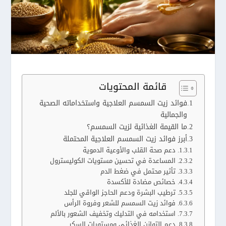
قائمة المحتويات
فوائد زيت السمسم العلاجية واستخداماته الصحية
والجمالية
ما القيمة الغذائية لزيت السمسم؟
أبرز فوائد زيت السمسم العلاجية المحتملة
1. دعم صحة القلب والأوعية الدموية
2. المساعدة في تحسين مستويات الكوليسترول
3. تأثير محتمل في ضغط الدم
4. خصائص مضادة للأكسدة
5. ترطيب البشرة ودعم الحاجز الواقي للجلد
6. فوائد زيت السمسم للشعر وفروة الرأس
7. استخدامه في التدليك وتخفيف الشعور بالألم
8. دعم التوازن الغذائي ومستويات السكر