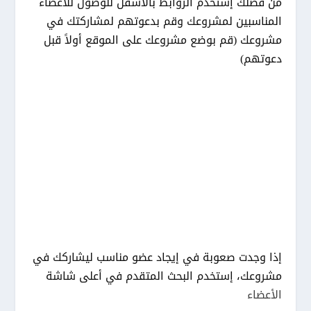
من فضلك إستخدم الروابط بالأسفل للوصول للأعضاء
المناسبين لمشروعك وقم بدعوتهم لمشاركتك في
مشروعك (قم بوضع مشروعك على الموقع أولاً قبل
دعوتهم)
أعضاء لديهم رأس مال ويريدون إستثماره
أعضاء لديه مكان ويريدون إستثماره
أعضاء لديهم خبرة ويريدون إستثمارها
أعضاء لديهم خبرة في التسويق ويريدون
إستثمارها
أعضاء لديهم وقت فراغ ويريدون إستثماره
إذا وجدت صعوبة في إيجاد عضو مناسب ليشاركك في
مشروعك، إستخدم البحث المتقدم في أعلى شاشة
الأعضاء